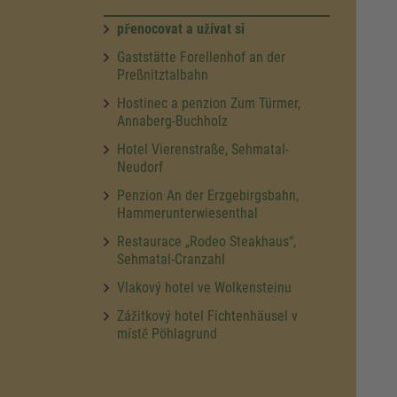
přenocovat a užívat si
Gaststätte Forellenhof an der
Preßnitztalbahn
Hostinec a penzion Zum Türmer,
Annaberg-Buchholz
Hotel Vierenstraße, Sehmatal-
Neudorf
Penzion An der Erzgebirgsbahn,
Hammerunterwiesenthal
Restaurace „Rodeo Steakhaus“,
Sehmatal-Cranzahl
Vlakový hotel ve Wolkensteinu
Zážitkový hotel Fichtenhäusel v
místě Pöhlagrund