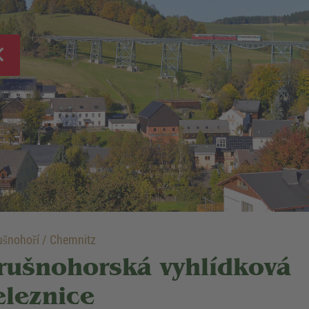
šnohoří / Chemnitz
rušnohorská vyhlídková
eleznice