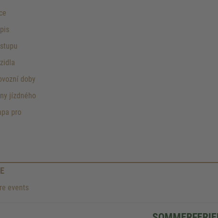
ce
pis
stupu
zidla
ovozní doby
ny jízdného
pa pro
E
e events
SOMMERFERIEN