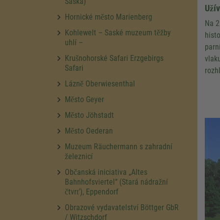
Saska)
Užív
Hornické město Marienberg
Na 2
Kohlewelt – Saské muzeum těžby
hist
uhlí –
parn
Krušnohorské Safari Erzgebirgs
vlak
Safari
rozh
Lázně Oberwiesenthal
Město Geyer
Město Jöhstadt
Město Oederan
Muzeum Räuchermann s zahradní
železnicí
Občanská iniciativa „Altes
Bahnhofsviertel“ (Stará nádražní
čtvrť), Eppendorf
Obrazové vydavatelství Böttger GbR
/ Witzschdorf