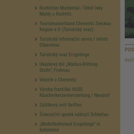
Rochlitzer Muldental / Údolí řeky
Muldy u Rochlitz
Tourismusverband Chemnitz Zwickau
Region e.V. (Turistický svaz)
Turistický informační servis / město
Olbernhau
POS
Turistický svaz Erzgebirge
dalš
Ukázkový důl „Markus-Röhling-
Stolln“, Frohnau
Veletrh v Chemnitz
Výroba františků HUSS
Räucherkerzenherstellung / Neudorf
Zážitkový svět Seiffen
Železniční spolek nádraží Schlettau
„Modellbahnland Erzgebirge“ in
Schönfeld