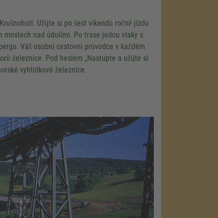
rušnohoří. Užijte si po šest víkendů ročně jízdu
 mostech nad údolími. Po trase jedou vlaky s
bergu. Váš osobní cestovní průvodce v každém
orii železnice. Pod heslem „Nastupte a užijte si
horské vyhlídkové železnice.