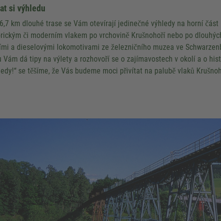
at si výhledu
6,7 km dlouhé trase se Vám otevírají jedinečné výhledy na horní část K
orickým či moderním vlakem po vrchovině Krušnohoří nebo po dlouhých
ími a dieselovými lokomotivami ze železničního muzea ve Schwarzen
u Vám dá tipy na výlety a rozhovoří se o zajímavostech v okolí a o hist
ledy!“ se těšíme, že Vás budeme moci přivítat na palubě vlaků Krušno