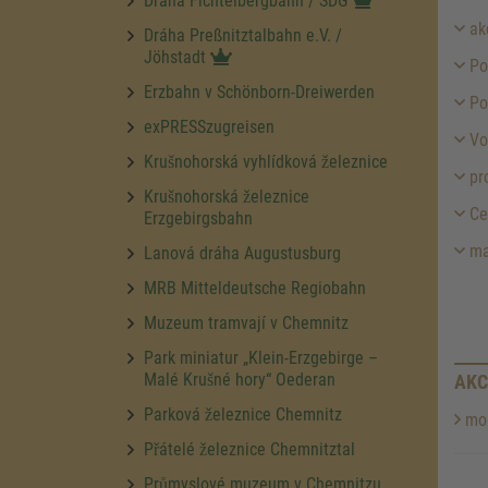
Dráha Fichtelbergbahn / SDG
ak
Dráha Preßnitztalbahn e.V. /
Jöhstadt
Po
Erzbahn v Schönborn-Dreiwerden
Po
exPRESSzugreisen
Vo
Krušnohorská vyhlídková železnice
pr
Krušnohorská železnice
Ce
Erzgebirgsbahn
ma
Lanová dráha Augustusburg
MRB Mitteldeutsche Regiobahn
Muzeum tramvají v Chemnitz
Park miniatur „Klein-Erzgebirge –
Malé Krušné hory“ Oederan
AKC
Parková železnice Chemnitz
mor
Přátelé železnice Chemnitztal
Průmyslové muzeum v Chemnitzu,