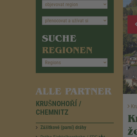
SUCHE
REGIONEN
ALLE PARTNER
KRUŠNOHOŘÍ /
Kru
CHEMNITZ
K
Zážitkové (parní) dráhy
ž