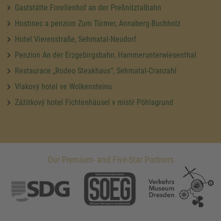
Gaststätte Forellenhof an der Preßnitztalbahn
Hostinec a penzion Zum Türmer, Annaberg-Buchholz
Hotel Vierenstraße, Sehmatal-Neudorf
Penzion An der Erzgebirgsbahn, Hammerunterwiesenthal
Restaurace „Rodeo Steakhaus“, Sehmatal-Cranzahl
Vlakový hotel ve Wolkensteinu
Zážitkový hotel Fichtenhäusel v místě Pöhlagrund
Our Premium- and Five-Star Partners