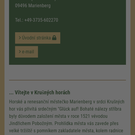
09496 Marienberg
Tel.:
+49-3735-602270
Úvodní stránka
e-mail
... Vítejte v Krušných horách
Horské a renesanční městečko Marienberg v srdci Krušných
hor vás přivítá srdečným "Glück auf! Bohaté nálezy stříbra
byly důvodem založení města v roce 1521 vévodou
Jindřichem Pobožným. Prohlídka města vás zavede přes
velké tržiště s pomníkem zakladatele města, kolem radnice