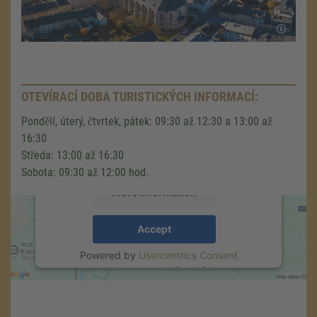
We need your consent to load the
Google Maps service!
OTEVÍRACÍ DOBA TURISTICKÝCH INFORMACÍ:
We use a third party service to embed map
Pondělí, úterý, čtvrtek, pátek: 09:30 až 12:30 a 13:00 až
content that may collect data about your
16:30
activity. Please review the details and accept
Středa: 13:00 až 16:30
the service to see this map.
Sobota: 09:30 až 12:00 hod.
More Information
Accept
Powered by
Usercentrics Consent
Management
.
eRecht24