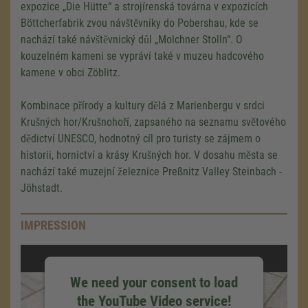
expozice „Die Hütte“ a strojírenská továrna v expozicích
Böttcherfabrik zvou návštěvníky do Pobershau, kde se
nachází také návštěvnický důl „Molchner Stolln“. O
kouzelném kameni se vypráví také v muzeu hadcového
kamene v obci Zöblitz.
Kombinace přírody a kultury dělá z Marienbergu v srdci
Krušných hor/Krušnohoří, zapsaného na seznamu světového
dědictví UNESCO, hodnotný cíl pro turisty se zájmem o
historii, hornictví a krásy Krušných hor. V dosahu města se
nachází také muzejní železnice Preßnitz Valley Steinbach -
Jöhstadt.
IMPRESSION
We need your consent to load
the YouTube Video service!