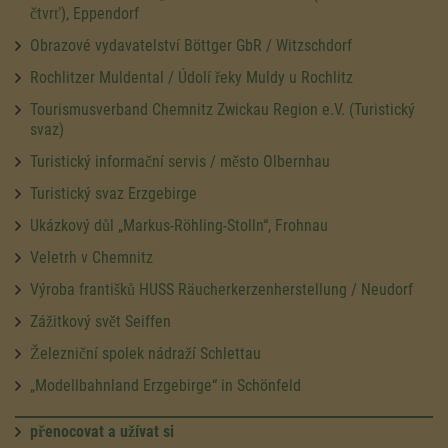
čtvrť), Eppendorf
Obrazové vydavatelství Böttger GbR / Witzschdorf
Rochlitzer Muldental / Údolí řeky Muldy u Rochlitz
Tourismusverband Chemnitz Zwickau Region e.V. (Turistický
svaz)
Turistický informační servis / město Olbernhau
Turistický svaz Erzgebirge
Ukázkový důl „Markus-Röhling-Stolln“, Frohnau
Veletrh v Chemnitz
Výroba františků HUSS Räucherkerzenherstellung / Neudorf
Zážitkový svět Seiffen
Železniční spolek nádraží Schlettau
„Modellbahnland Erzgebirge“ in Schönfeld
přenocovat a užívat si