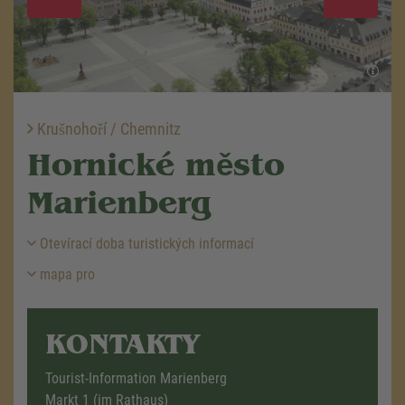
Krušnohoří / Chemnitz
Hornické město
Marienberg
Otevírací doba turistických informací
mapa pro
KONTAKTY
Tourist-Information Marienberg
Markt 1 (im Rathaus)