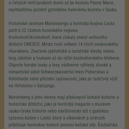
a četných měšťanských domů až ke kostelu Panny Marie,
nejmladšímu pozdně gotickému halovému kostelu v Sasku.
Historické centrum Marienbergu a hornická krajina Lauta
patří k 22 částem hornického regionu
Krušnohoří/Krušnohoří, které získaly statut světového
dědictví UNESCO. Město tvoří celkem 14 čtvrtí venkovského
charakteru. Značené cyklistické a turistické stezky vedou
lesy, údolími a loukami až do výšin krušnohorského hřebene.
Objevte horské louky a lesy, nádherné výhledy, divoké a
romantické údolí Schwarzwassertal mezi Pobershau a
Kühnhaide nebo přírodní zajímavosti, jako je čedičový vějíř
na Hirtsteinu v Satzungu.
Marienberg a jeho okresy mají překvapivě bohaté kulturní a
historické dědictví, jako je hornický magazín s muzeem
sasko-české historie nebo návštěvnický důl s galérkou
taženou koňmi v Lautě, který o víkendech a svátcích
přibližuje hornickou historii pomocí koňské síly. Řezbářská