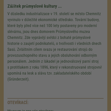
Zážitek průmyslové kultury ...
V důsledku industrializace v 19. století se město Chemnitz
vyvinulo v důležité ekonomické středisko. Tovární budovy,
které byly před více než 100 lety postaveny pro moderní
slévárnu, jsou dnes domovem Průmyslového muzea
Chemnitz. Zde vyprávějí svědci z bohaté průmyslové
historie o zaujetí podnikatelů, o tvořivosti i všedních dnech
Sasů. Zvláštním cílem svazu je restaurování strojů do
provozuschopného stavu a jejich obsluhování odborným
personálem. Jedním z lákadel je jednoválcový parní stroj
s protitlakem z roku 1896, který v rekonstruované strojovně
upomíná na lesk a slávu tzv. zakladatelského období
(Gründerzeit).
OTEVÍRACÍ: