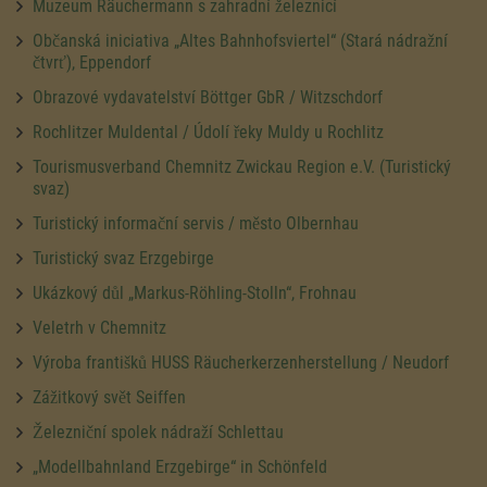
Muzeum Räuchermann s zahradní železnicí
Občanská iniciativa „Altes Bahnhofsviertel“ (Stará nádražní
čtvrť), Eppendorf
Obrazové vydavatelství Böttger GbR / Witzschdorf
Rochlitzer Muldental / Údolí řeky Muldy u Rochlitz
Tourismusverband Chemnitz Zwickau Region e.V. (Turistický
svaz)
Turistický informační servis / město Olbernhau
Turistický svaz Erzgebirge
Ukázkový důl „Markus-Röhling-Stolln“, Frohnau
Veletrh v Chemnitz
Výroba františků HUSS Räucherkerzenherstellung / Neudorf
Zážitkový svět Seiffen
Železniční spolek nádraží Schlettau
„Modellbahnland Erzgebirge“ in Schönfeld