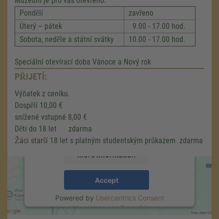
Muzeum je pro vás otevřeno:
Pondělí
zavřeno
Úterý – pátek
9.00 - 17.00 hod.
Sobota, neděle a státní svátky
10.00 - 17.00 hod.
Speciální otevírací doba Vánoce a Nový rok
We need your consent to load the
PŘIJETÍ:
Google Maps service!
Výňatek z ceníku.
We use a third party service to embed map
Dospělí 10,00 €
content that may collect data about your
snížené vstupné 8,00 €
activity. Please review the details and accept
Děti do 18 let zdarma
the service to see this map.
Žáci starší 18 let s platným studentským průkazem zdarma
More Information
Accept
Powered by
Usercentrics Consent
Management
.
eRecht24