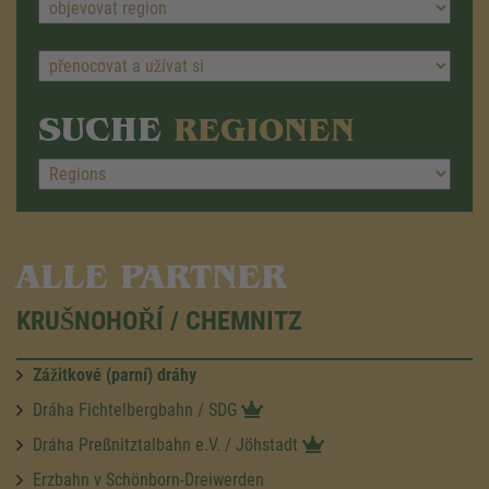
SUCHE
REGIONEN
ALLE PARTNER
KRUŠNOHOŘÍ / CHEMNITZ
Zážitkové (parní) dráhy
Dráha Fichtelbergbahn / SDG
Dráha Preßnitztalbahn e.V. / Jöhstadt
Erzbahn v Schönborn-Dreiwerden