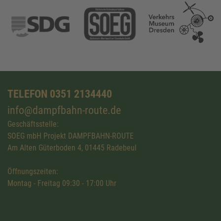
TELEFON 0351 2134440
info@dampfbahn-route.de
Geschäftsstelle:
SOEG mbH Projekt DAMPFBAHN-ROUTE
Am Alten Güterboden 4, 01445 Radebeul
Öffnungszeiten:
Montag - Freitag 09:30 - 17:00 Uhr