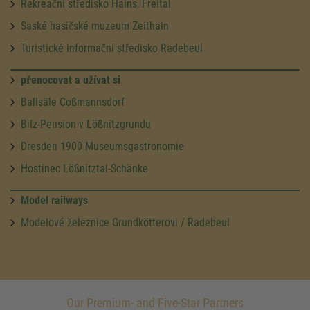
Rekreační středisko Hains, Freital
Saské hasičské muzeum Zeithain
Turistické informační středisko Radebeul
přenocovat a užívat si
Ballsäle Coßmannsdorf
Bilz-Pension v Lößnitzgrundu
Dresden 1900 Museumsgastronomie
Hostinec Lößnitztal-Schänke
Model railways
Modelové železnice Grundkötterovi / Radebeul
Our Premium- and Five-Star Partners