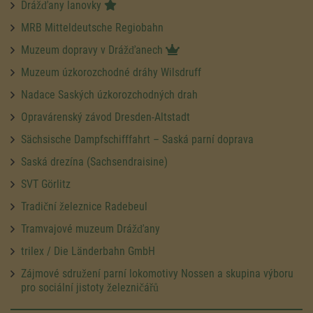
Drážďany lanovky
MRB Mitteldeutsche Regiobahn
Muzeum dopravy v Drážďanech
Muzeum úzkorozchodné dráhy Wilsdruff
Nadace Saských úzkorozchodných drah
Opravárenský závod Dresden-Altstadt
Sächsische Dampfschifffahrt – Saská parní doprava
Saská drezína (Sachsendraisine)
SVT Görlitz
Tradiční železnice Radebeul
Tramvajové muzeum Drážďany
trilex / Die Länderbahn GmbH
Zájmové sdružení parní lokomotivy Nossen a skupina výboru
pro sociální jistoty železničářů