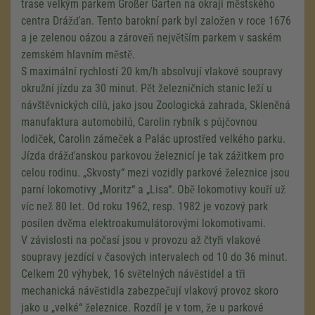
trase velkým parkem Großer Garten na okraji městského
centra Drážďan. Tento barokní park byl založen v roce 1676
a je zelenou oázou a zároveň největším parkem v saském
zemském hlavním městě.
S maximální rychlostí 20 km/h absolvují vlakové soupravy
okružní jízdu za 30 minut. Pět železničních stanic leží u
návštěvnických cílů, jako jsou Zoologická zahrada, Skleněná
manufaktura automobilů, Carolin rybník s půjčovnou
lodiček, Carolin zámeček a Palác uprostřed velkého parku.
Jízda drážďanskou parkovou železnicí je tak zážitkem pro
celou rodinu. „Skvosty“ mezi vozidly parkové železnice jsou
parní lokomotivy „Moritz“ a „Lisa“. Obě lokomotivy kouří už
víc než 80 let. Od roku 1962, resp. 1982 je vozový park
posílen dvěma elektroakumulátorovými lokomotivami.
V závislosti na počasí jsou v provozu až čtyři vlakové
soupravy jezdící v časových intervalech od 10 do 36 minut.
Celkem 20 výhybek, 16 světelných návěstidel a tři
mechanická návěstidla zabezpečují vlakový provoz skoro
jako u „velké“ železnice. Rozdíl je v tom, že u parkové