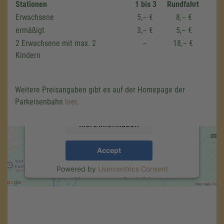
Stationen
1 bis 3
Rundfahrt
Erwachsene
5,– €
8,– €
ermäßigt
3,– €
5,– €
We need your consent to load the
2 Erwachsene mit max. 2
–
18,– €
Google Maps service!
Kindern
We use a third party service to embed map
content that may collect data about your
activity. Please review the details and accept
Weitere Preisangaben gibt es auf der Homepage der
the service to see this map.
Parkeisenbahn
hier
.
More Information
Accept
Powered by
Usercentrics Consent
Management
.
eRecht24