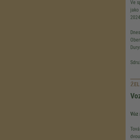
Ve s
jako
2024
Dnes
Ober
Dury
Sdru
ŽEL
Voz
Vůz 
Tová
dvou