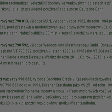
áhlou racionalizaci železniční dopravy ve venkovských oblastech a př
 skončilo jejich pravidelné používání společností Deutsche Bahn.
rový vůz 798 813
, výrobce MAN, vyroben v roce 1962, do roku 1984 
813, poté přestavěn a modernizován jako průmyslový motorový vůz. Od
ntatalbahn. Nabízí přibližně 30 míst k sezení, z nichž některá jsou u
We need your consent to 
Google Maps servic
rový vůz 798 592
, výrobce Waggon- und Maschinenbau GmbH Donauwö
esbahn VT 798 592, používán v letech 1993 až 1996 jako VT 204 na D
We use a third party service to 
content that may collect data about y
ner Heide a mezi Dessau a Wörlitz do roku 2011. Od roku 2016 je k d
Please review the details and accept
4 míst k sezení pro cestující.
to see this map.
cí vůz řady 998 633
, výrobce Gebrüder Credé v Kasselu-Niederzwehre
More Information
 VS 798 633 do roku 1991, Dürener Kreisbahn jako VS 251 od roku 1993
nou strojvedoucího nemá motory a slouží k řízení motorových vozů ve s
Accept
ísty k sezení přiléhá velký víceúčelový oddíl pro přepravu jízdních kol
Powered by
Usercentrics Co
oku 2016 je k dispozici rozvojovému spolku Wisentatalbahn.
Management
.
eRecht24