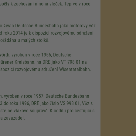
ispěly k zachování mnoha vleček. Teprve v roce
používán Deutsche Bundesbahn jako motorový vůz
 roku 2014 je k dispozici rozvojovému sdružení
spořádána u malých stolků.
load the
e!
rth, vyroben v roce 1956, Deutsche
ürener Kreisbahn, na DRE jako VT 798 01 na
embed map
our activity.
ispozici rozvojovému sdružení Wisentatalbahn.
 the service
n, vyroben v roce 1957, Deutsche Bundesbahn
 do roku 1996, DRE jako číslo VS 998 01, Vůz s
tejné vlakové soupravě. K oddílu pro cestující s
 a zavazadel.
nsent