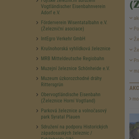
Fojtské železniční sdružení
(
Vogtländischer Eisenbahnverein
Adorf e.V.
ak
Förderverein Wisentatalbahn e.V.
(Železniční asociace)
Po
IntEgro Verkehr GmbH
Žel
Krušnohorská vyhlídková železnice
Žel
MRB Mitteldeutsche Regiobahn
Pr
Muzejní železnice Schönheide e.V.
ma
Muzeum úzkorozchodné dráhy
Rittersgrün
AKC
Obervogtländische Eisenbahn
mor
(Železnice Horní Vogtland)
Parková železnice a volnočasový
park Syratal Plauen
Sdružení na podporu Historických
západosaských železnic /