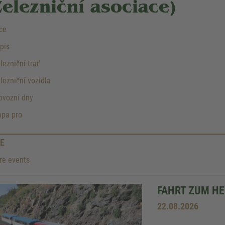
Železniční asociace)
ce
pis
ezniční trať
ezniční vozidla
ovozní dny
pa pro
E
e events
FAHRT ZUM H
22.08.2026