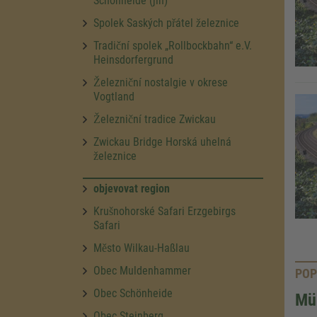
Schönheide (jih)
Spolek Saských přátel železnice
Tradiční spolek „Rollbockbahn“ e.V.
Heinsdorfergrund
Železniční nostalgie v okrese
Vogtland
Železniční tradice Zwickau
Zwickau Bridge Horská uhelná
železnice
objevovat region
Krušnohorské Safari Erzgebirgs
Safari
Město Wilkau-Haßlau
Obec Muldenhammer
POP
Obec Schönheide
Müh
Obec Steinberg