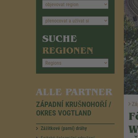
SUCHE
REGIONEN
ALLE PARTNER
ZÁPADNÍ KRUŠNOHOŘÍ /
Záp
OKRES VOGTLAND
F
W
Zážitkové (parní) dráhy