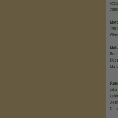
rozs
2000
Moto
798 
Wise
Moto
Bund
Dübe
Má 5
Řídi
jako
kabi
34 m
Od r