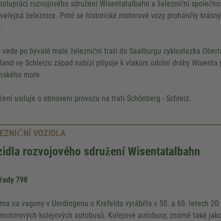
polupráci rozvojového sdružení Wisentatalbahn a železniční společnos
 veřejná železnice. Poté se historické motorové vozy proháněly krásn
.
 vede po bývalé malé železniční trati do Saalburgu cyklostezka Ober
land ve Schleizu západ nabízí přípoje k vlakům údolní dráhy Wisenta 
nského moře.
žení usiluje o obnovení provozu na trati Schönberg - Schleiz.
EZNIČNÍ VOZIDLA
idla rozvojového sdružení Wisentatalbahn
řady 798
rna na vagony v Uerdingenu u Krefeldu vyráběla v 50. a 60. letech 20.
motorových kolejových autobusů. Kolejové autobusy, známé také jako