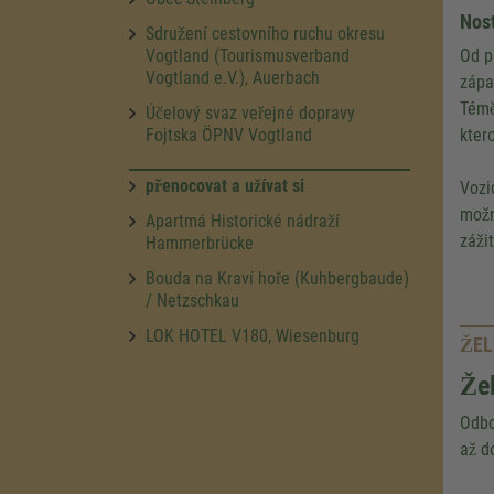
Nost
Sdružení cestovního ruchu okresu
Vogtland (Tourismusverband
Od p
Vogtland e.V.), Auerbach
zápa
Témě
Účelový svaz veřejné dopravy
Fojtska ÖPNV Vogtland
kter
přenocovat a užívat si
Vozi
možn
Apartmá Historické nádraží
záži
Hammerbrücke
Bouda na Kraví hoře (Kuhbergbaude)
/ Netzschkau
LOK HOTEL V180, Wiesenburg
ŽEL
Žel
Odbo
až d