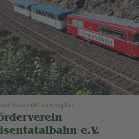
adní Krušnohoří / okres Vogtland
örderverein
isentatalbahn e.V.