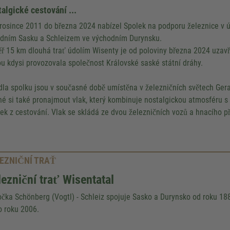
algické cestování ...
rosince 2011 do března 2024 nabízel Spolek na podporu železnice v ú
dním Sasku a Schleizem ve východním Durynsku.
ř 15 km dlouhá trať údolím Wisenty je od poloviny března 2024 uzavře
ou kdysi provozovala společnost Královské saské státní dráhy.
dla spolku jsou v současné době umístěna v železničních světech Gera
é si také pronajmout vlak, který kombinuje nostalgickou atmosféru s
tek z cestování. Vlak se skládá ze dvou železničních vozů a hnacího př
EZNIČNÍ TRAŤ
ezniční trať Wisentatal
čka Schönberg (Vogtl) - Schleiz spojuje Sasko a Durynsko od roku 18
o roku 2006.