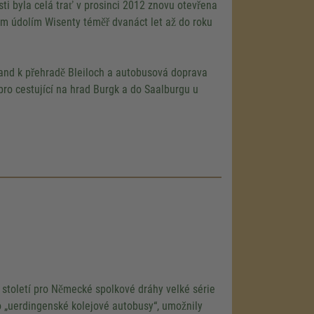
ti byla celá trať v prosinci 2012 znovu otevřena
ým údolím Wisenty téměř dvanáct let až do roku
land k přehradě Bleiloch a autobusová doprava
pro cestující na hrad Burgk a do Saalburgu u
 století pro Německé spolkové dráhy velké série
 „uerdingenské kolejové autobusy“, umožnily