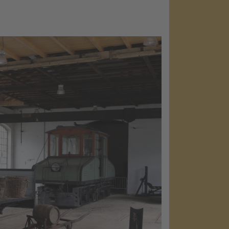
load the
oad due to
 visitor. The
e with their