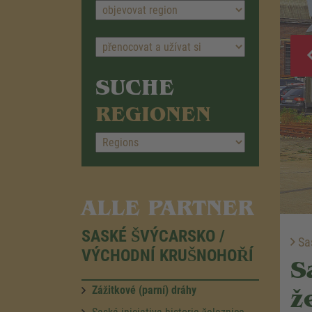
SUCHE
REGIONEN
ALLE PARTNER
SASKÉ ŠVÝCARSKO /
Sas
VÝCHODNÍ KRUŠNOHOŘÍ
S
Zážitkové (parní) dráhy
ž