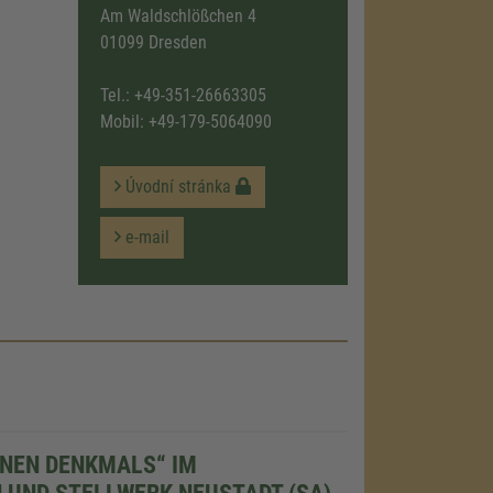
Am Waldschlößchen 4
01099 Dresden
Tel.:
+49-351-26663305
Mobil:
+49-179-5064090
Úvodní stránka
e-mail
ENEN DENKMALS“ IM
UND STELLWERK NEUSTADT (SA)