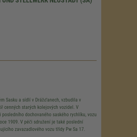
ém Sasku a sídlí v Drážďanech, vzbudila v
ě cenných starých kolejových vozidel. V
i posledního dochovaného saského rychlíku, vozu
oce 1909. V péči sdružení je také poslední
tujícího zavazadlového vozu třídy Pw Sa 17.