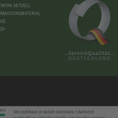
WERK AKTUELL
RMATIONSMATERIAL
SSE
OP
Tato publikace je spolufi nancována z daňových