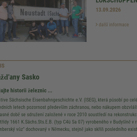
13.09.2026
další informace
IS
ážďany Sasko
ujte historii železnic ...
iative Sächsische Eisenbahngeschichte e.V. (ISEG), která působí po cel
edních letech pozornost především záchranou, nebo nákupem obzvlášt
asné době se sdružení založené v roce 2010 soustředí na rekonstrukc
í třídy 1661 K.Sächs.Sts.E.B. (typ
C4ü Sa 07
) vyrobeného v Budyšíně v r
enberský vůz" dochovaný v Německu, stejně jako skříň posledního exis