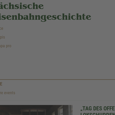
ächsische
isenbahngeschichte
ce
pis
pa pro
E
e events
„TAG DES OFF
LOKSCHUPPEN 