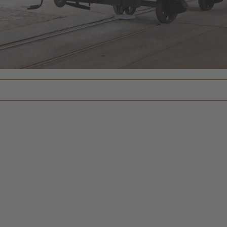
CMP to add this content to the 
technologies used.
Powered by
Usercentrics Co
Management
.
eRecht24