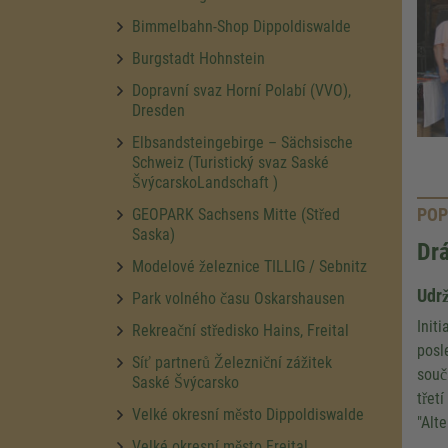
Bimmelbahn-Shop Dippoldiswalde
Burgstadt Hohnstein
Dopravní svaz Horní Polabí (VVO),
Dresden
Elbsandsteingebirge – Sächsische
Schweiz (Turistický svaz Saské
ŠvýcarskoLandschaft )
POP
GEOPARK Sachsens Mitte (Střed
Saska)
Dr
Modelové železnice TILLIG / Sebnitz
Udrž
Park volného času Oskarshausen
Init
Rekreační středisko Hains, Freital
posl
Síť partnerů Železniční zážitek
souč
Saské Švýcarsko
třet
Velké okresní město Dippoldiswalde
"Alt
Velké okresní město Freital