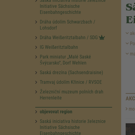
Saská iniciativa historie železnice
S
Initiative Sächsische
Eisenbahngeschichte
E
Dráha údolím Schwarzbach /
Lohsdorf
ak
Dráha Weißeritztalbahn / SDG
Po
IG Weißeritztalbahn
ma
Park miniatur „Malé Saské
Švýcarsko“, Dorf Wehlen
Saská drezína (Sachsendraisine)
Tramvaj údolím Křinice / RVSOE
Železniční muzeum polních drah
Herrenleite
AKC
mor
objevovat region
Saská iniciativa historie železnice
Initiative Sächsische
Eisenbahngeschichte