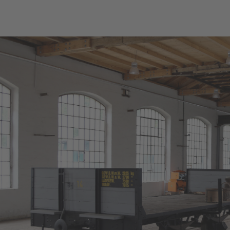
We need your consent to 
service!
This content is not permitted to l
trackers that are not disclosed to the
website owner needs to setup the sit