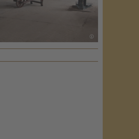
list of
nsent