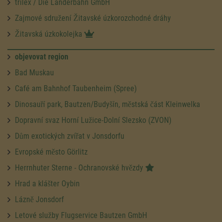
trilex / Die Länderbahn GmbH
Zajmové sdružení Žitavské úzkorozchodné dráhy
Žitavská úzkokolejka
objevovat region
Bad Muskau
Café am Bahnhof Taubenheim (Spree)
Dinosauří park, Bautzen/Budyšín, městská část Kleinwelka
Dopravní svaz Horní Lužice-Dolní Slezsko (ZVON)
Dům exotických zvířat v Jonsdorfu
Evropské město Görlitz
Herrnhuter Sterne - Ochranovské hvězdy
Hrad a klášter Oybin
Lázně Jonsdorf
Letové služby Flugservice Bautzen GmbH