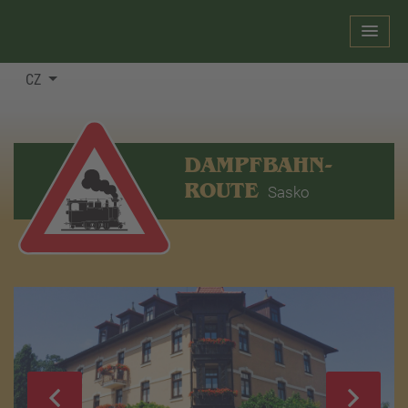
CZ
DAMPFBAHN-
ROUTE
Sasko