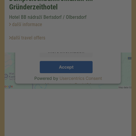
Google Maps service!
Gründerzeithotel
We use a third party service to embed map
Hotel BB nádraží Bertsdorf / Olbersdorf
content that may collect data about your
další informace
activity. Please review the details and accept
the service to see this map.
další travel offers
More Information
Accept
Powered by
Usercentrics Consent
Management
.
eRecht24