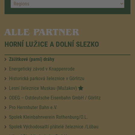
ALLE PARTNER
HORNÍ LUŽICE A DOLNÍ SLEZKO
Zážitkové (parní) dráhy
Energetický závod v Knappenrode
Historická parková železnice v Görlitzu
Lesní železnice Muskau (Mužakov)
ODEG – Ostdeutsche Eisenbahn GmbH / Görlitz
Pro Herrnhuter Bahn e.V.
Spolek Kleinbahnverein Rothenburg/O.L.
Spolek Východosaští přátelé železnice /Löbau