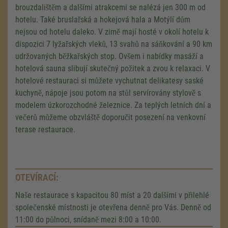
brouzdalištěm a dalšími atrakcemi se nalézá jen 300 m od
hotelu. Také bruslařská a hokejová hala a Motýlí dům
nejsou od hotelu daleko. V zimě mají hosté v okolí hotelu k
dispozici 7 lyžařských vleků, 13 svahů na sáňkování a 90 km
udržovaných běžkařských stop. Ovšem i nabídky masáží a
hotelová sauna slibují skutečný požitek a zvou k relaxaci. V
hotelové restauraci si můžete vychutnat delikatesy saské
kuchyně, nápoje jsou potom na stůl servírovány stylově s
modelem úzkorozchodné železnice. Za teplých letních dní a
večerů můžeme obzvláště doporučit posezení na venkovní
terase restaurace.
OTEVÍRACÍ:
Naše restaurace s kapacitou 80 míst a 20 dalšími v přilehlé
společenské místnosti je otevřena denně pro Vás. Denně od
11:00 do půlnoci, snídaně mezi 8:00 a 10:00.