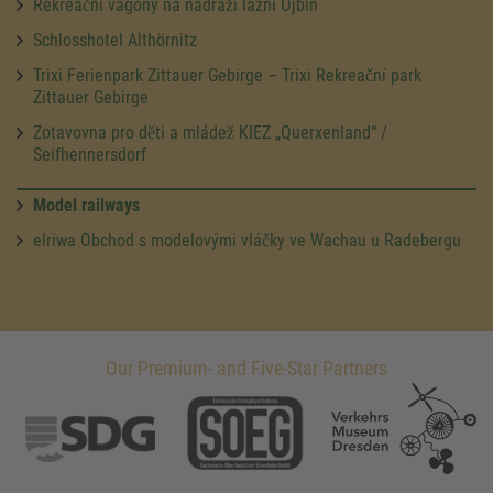
Rekreační vagóny na nádraží lázní Ojbín
Schlosshotel Althörnitz
Trixi Ferienpark Zittauer Gebirge – Trixi Rekreační park
Zittauer Gebirge
Zotavovna pro děti a mládež KIEZ „Querxenland“ /
Seifhennersdorf
Model railways
elriwa Obchod s modelovými vláčky ve Wachau u Radebergu
Our Premium- and Five-Star Partners