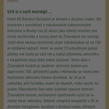
POPIS
Užít si a zažít nostalgii ...
Hotel BB Bahnhof Bertsdorf je domem s dlouhou tradicí. Byl
postaven v souvislosti s vybudováním úzkorozchodné
železnice a dlouhý čas již slouží jako výletní hostinec pro
četné návštěvníky a turisty, kteří do Žitavských hor zavítají.
Ještě dnes mohou návštěvníci dojet úzkokolejkou až na 150
m vzdálené nádraží. Hotel se svými 23 pohodlnými pokoji
přijímá své hosty po celý rok a nabízí příjemnou atmosféru
v elegantním stylu doby svého založení. Tento dům v
Žitavských horách je ideálním výchozím bodem pro
objevování 100. přírodního parku v Německu se všemi jeho
možnostmi aktivního trávení dovolené. Ať už je to
cyklistika, pěší turistika, lezení po skalách, vodní sporty na
jezeře Olbersdorfer See nebo lyžařské výpravy zimními
Žitavskými horami, možnostem sportovního vyžití se tu
žádné meze nekladou. Solárně vytápěné koupaliště s 90 m
dlouhým tobogánem, kanálem s divokou vodou, dětským