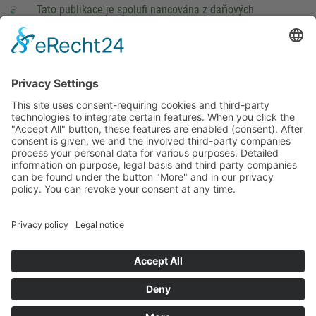
Tato publikace je spolufi nancována z daňových
prostředků na základě rozpočtu schváleného poslanci
Saského Zemského sněmu.
Impressum
právní pokyny
Cookie Settings
This site uses consent-requiring cookies and third-party
technologies to integrate certain features. When you click the
"Accept All" button, these features are enabled (consent).
After consent is given, we and the involved third-party
companies process your personal data for various purposes.
Detailed information on purpose, legal basis and third party
companies can be found under the button "More" and in our
privacy policy. You can revoke your consent at any time.
DENY
ACCEPT
MORE
Powered by
&