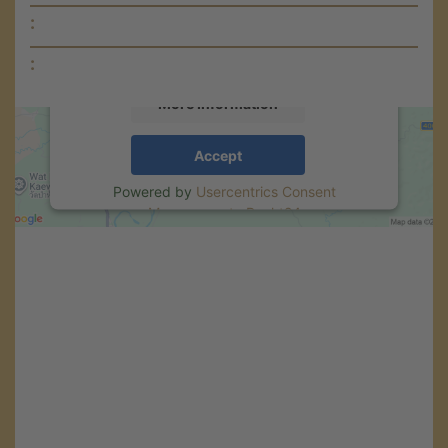
content that may collect data about your
:
activity. Please review the details and accept
the service to see this map.
:
More Information
Accept
Powered by
Usercentrics Consent
Management
.
eRecht24