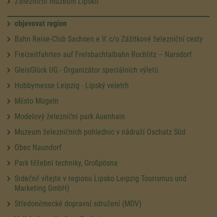
Železniční muzeum Lipsko
objevovat region
Bahn Reise-Club Sachsen e.V. c/o Zážitkové železniční cesty
Freizeitfahrten auf Frelsbachtalbahn Rochlitz – Narsdorf
GleisGlück UG - Organizátor speciálních výletů
Hobbymesse Leipzig - Lipský veletrh
Město Mügeln
Modelový železniční park Auenhain
Muzeum železničních pohlednic v nádraží Oschatz Süd
Obec Naundorf
Park těžební techniky, Großpösna
Srdečně vítejte v regionu Lipsko Leipzig Tourismus und
Marketing GmbH)
Středoněmecké dopravní sdružení (MDV)