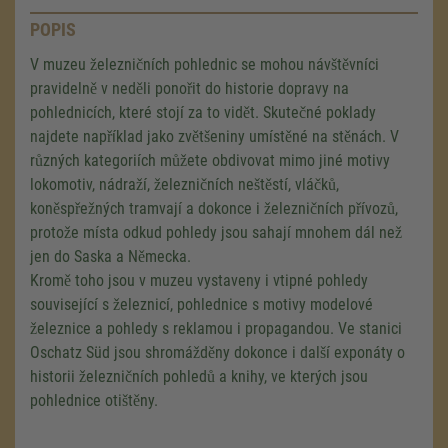
POPIS
V muzeu železničních pohlednic se mohou návštěvníci
pravidelně v neděli ponořit do historie dopravy na
pohlednicích, které stojí za to vidět. Skutečné poklady
najdete například jako zvětšeniny umístěné na stěnách. V
různých kategoriích můžete obdivovat mimo jiné motivy
lokomotiv, nádraží, železničních neštěstí, vláčků,
koněspřežných tramvají a dokonce i železničních přívozů,
protože místa odkud pohledy jsou sahají mnohem dál než
jen do Saska a Německa.
Kromě toho jsou v muzeu vystaveny i vtipné pohledy
související s železnicí, pohlednice s motivy modelové
železnice a pohledy s reklamou i propagandou. Ve stanici
Oschatz Süd jsou shromážděny dokonce i další exponáty o
historii železničních pohledů a knihy, ve kterých jsou
We need your consent to load the
Google Maps service!
pohlednice otištěny.
We use a third party service to embed map