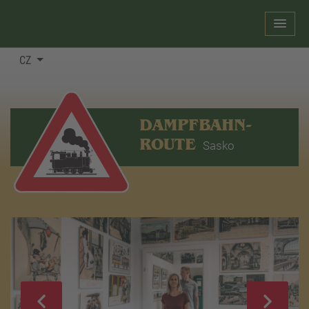
CZ
DAMPFBAHN-
ROUTE
Sasko