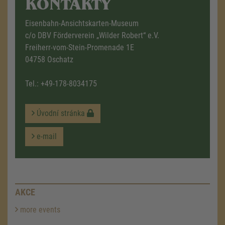
KONTAKTY
Eisenbahn-Ansichtskarten-Museum
c/o DBV Förderverein „Wilder Robert“ e.V.
Freiherr-vom-Stein-Promenade 1E
04758 Oschatz
Tel.:
+49-178-8034175
Úvodní stránka
e-mail
AKCE
more events