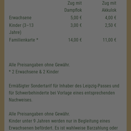
Zug mit
Zug mit
Dampflok
Akkulok
Erwachsene
5,00 €
4,00 €
Kinder (3–13
3,00 €
2,50 €
Jahre)
Familienkarte *
14,00 €
11,00 €
Alle Preisangaben ohne Gewähr.
* 2 Erwachsene & 2 Kinder
Ermäßigter Sondertarif für Inhaber des Leipzig-Passes und
We need your consent to load the
für Schwerbehinderte bei Vorlage eines entsprechenden
Google Maps service!
Nachweises.
We use a third party service to embed map
Alle Preisangaben ohne Gewähr.
content that may collect data about your
Kinder unter 9 Jahren werden nur in Begleitung eines
activity. Please review the details and accept
Erwachsenen befördert. Es ist wahlweise Barzahlung oder
the service to see this map.