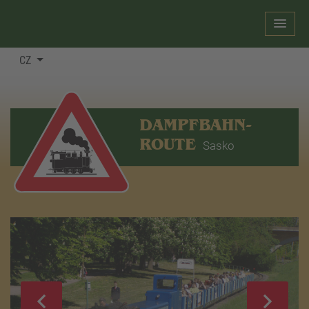
CZ
DAMPFBAHN-
ROUTE
Sasko