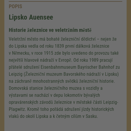
POPIS
Lipsko
Auensee
Historie železnice ve veletržním městě
Veletržní město má bohaté železniční dědictví – nejen že
do Lipska vedla od roku 1839 první dálková železnice
v Německu, v roce 1915 zde bylo uvedeno do provozu také
největší hlavové nádraží v Evropě. Od roku 1989 pracují
přátelé sdružení Eisenbahnmuseum Bayrischer Bahnhof zu
Leipzig (Železniční muzeum Bavorského nádraží v Lipsku)
na záchraně mnohostranných svědků železniční historie.
Domovská stanice železničního muzea s vozidly a
výstavami se nachází v depu lokomotiv bývalých
opravárenských závodů železnice v městské části Leipzig-
Plagwitz. Kromě toho pořádá sdružení jízdy historických
vlaků do okolí Lipska a k četným cílům v Sasku.