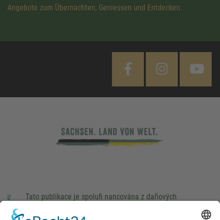
Angebote zum Übernachten, Geniessen und Entdecken.
Tato publikace je spolufi nancována z daňových
prostředků na základě rozpočtu schváleného poslanci