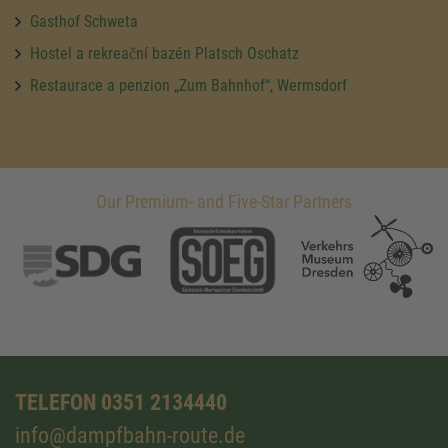
Gasthof Schweta
Hostel a rekreační bazén Platsch Oschatz
Restaurace a penzion „Zum Bahnhof“, Wermsdorf
Our Premium- and Five-Star Partners
TELEFON 0351 2134440
info@dampfbahn-route.de