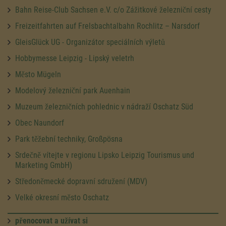
Bahn Reise-Club Sachsen e.V. c/o Zážitkové železniční cesty
Freizeitfahrten auf Frelsbachtalbahn Rochlitz – Narsdorf
GleisGlück UG - Organizátor speciálních výletů
Hobbymesse Leipzig - Lipský veletrh
Město Mügeln
Modelový železniční park Auenhain
Muzeum železničních pohlednic v nádraží Oschatz Süd
Obec Naundorf
Park těžební techniky, Großpösna
Srdečně vítejte v regionu Lipsko Leipzig Tourismus und
Marketing GmbH)
Středoněmecké dopravní sdružení (MDV)
Velké okresní město Oschatz
přenocovat a užívat si