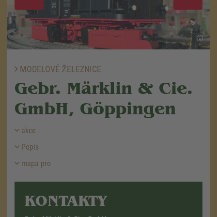
MODELOVÉ ŽELEZNICE
Gebr. Märklin & Cie.
GmbH, Göppingen
akce
Popis
mapa pro
KONTAKTY