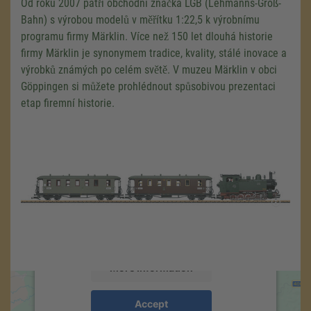
Od roku 2007 patří obchodní značka LGB (Lehmanns-Groß-
Bahn) s výrobou modelů v měřítku 1:22,5 k výrobnímu
programu firmy Märklin. Více než 150 let dlouhá historie
firmy Märklin je synonymem tradice, kvality, stálé inovace a
výrobků známých po celém světě. V muzeu Märklin v obci
Göppingen si můžete prohlédnout spůsobivou prezentaci
etap firemní historie.
We need your consent to load the
Google Maps service!
We use a third party service to embed map
content that may collect data about your
activity. Please review the details and accept
the service to see this map.
More Information
Accept