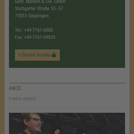
Gebr. Märklin & Cie. GmbH
Stuttgarter Straße 55–57
73033 Göppingen
Tel.:
+49-7161-6080
Fax: +49-7161-69820
Úvodní stránka
AKCE
more events