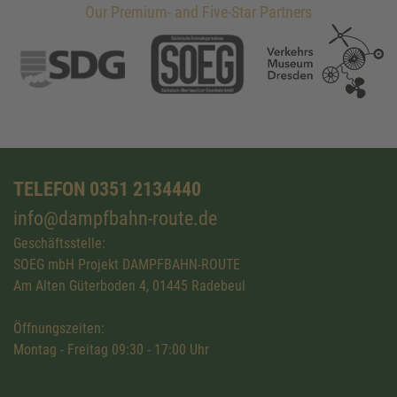
Our Premium- and Five-Star Partners
TELEFON 0351 2134440
info@dampfbahn-route.de
Geschäftsstelle:
SOEG mbH Projekt DAMPFBAHN-ROUTE
Am Alten Güterboden 4, 01445 Radebeul
Öffnungszeiten:
Montag - Freitag 09:30 - 17:00 Uhr