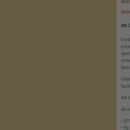
MUS
Aktu
Mit 
Eins
erha
atem
eine
Stru
Dabe
Sach
Die 
An d
• Bf
• Hp