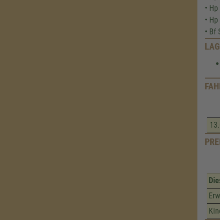
• Hp
• Hp
• Bf
LAG
FAH
13.
PRE
Die
Erw
Kin