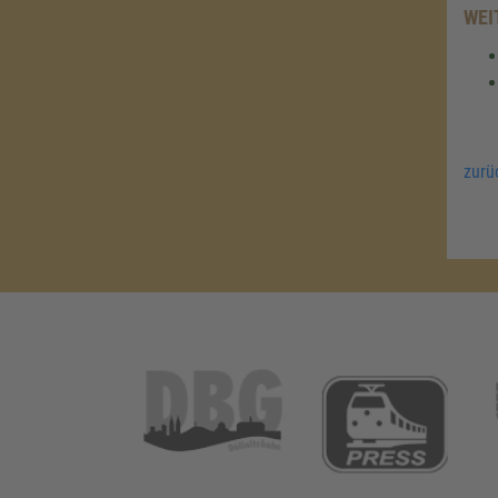
WEI
zurü