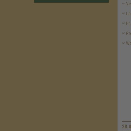
Ver
La
Fa
Pr
We
28.