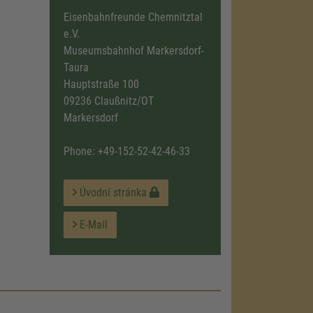
Eisenbahnfreunde Chemnitztal
e.V.
Museumsbahnhof Markersdorf-
Taura
Hauptstraße 100
09236 Claußnitz/OT
Markersdorf
Phone:
+49-152-52-42-46-33
Úvodní stránka
E-Mail