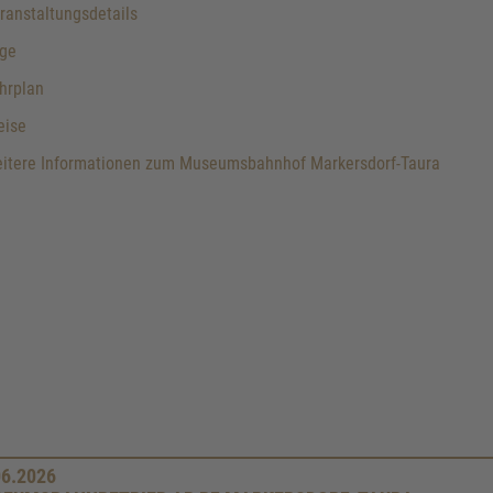
anstaltungsdetails
ge
hrplan
eise
itere Informationen zum Museumsbahnhof Markersdorf-Taura
06.2026