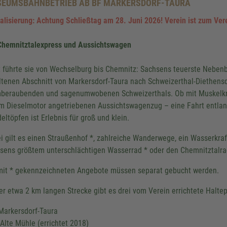
EUMSBAHNBETRIEB AB BF MARKERSDORF-TAURA
alisierung: Achtung Schließtag am 28. Juni 2026! Verein ist zum Ver
Chemnitztalexpress und Aussichtswagen
t führte sie von Wechselburg bis Chemnitz: Sachsens teuerste Nebenb
ltenen Abschnitt von Markersdorf-Taura nach Schweizerthal-Diethensd
beraubenden und sagenumwobenen Schweizerthals. Ob mit Muskelkra
m Dieselmotor angetriebenen Aussichtswagenzug – eine Fahrt entlan
deltöpfen ist Erlebnis für groß und klein.
i gilt es einen Straußenhof *, zahlreiche Wanderwege, ein Wasserkraf
sens größtem unterschlächtigen Wasserrad * oder den Chemnitztalr
mit * gekennzeichneten Angebote müssen separat gebucht werden.
er etwa 2 km langen Strecke gibt es drei vom Verein errichtete Halte
 Markersdorf-Taura
 Alte Mühle (errichtet 2018)