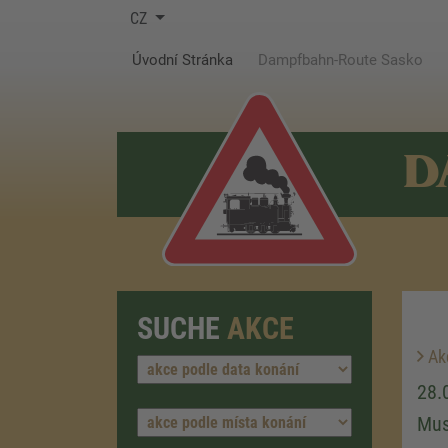
CZ
(current)
Úvodní Stránka
Dampfbahn-Route Sasko
D
SUCHE
AKCE
Ak
28.
Mus