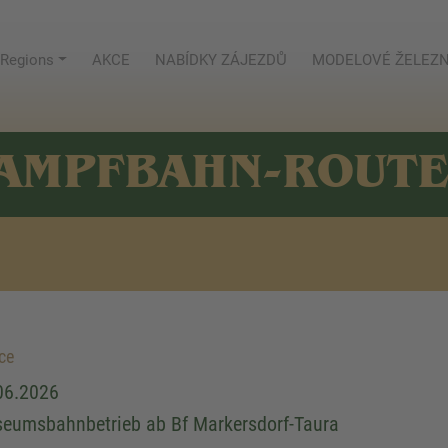
Regions
AKCE
NABÍDKY ZÁJEZDŮ
MODELOVÉ ŽELEZN
AMPFBAHN-ROUT
ce
06.2026
eumsbahnbetrieb ab Bf Markersdorf-Taura