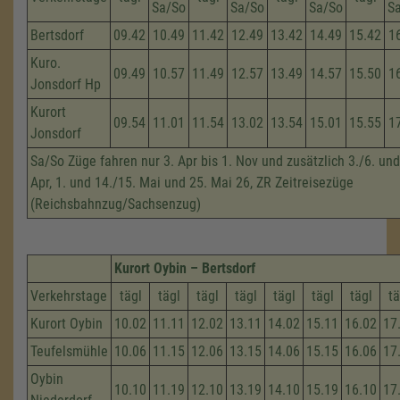
Sa/So
Sa/So
Sa/So
S
Bertsdorf
09.42
10.49
11.42
12.49
13.42
14.49
15.42
1
Kuro.
09.49
10.57
11.49
12.57
13.49
14.57
15.50
1
Jonsdorf Hp
Kurort
09.54
11.01
11.54
13.02
13.54
15.01
15.55
1
Jonsdorf
Sa/So Züge fahren nur 3. Apr bis 1. Nov und zusätzlich 3./6. und
Apr, 1. und 14./15. Mai und 25. Mai 26, ZR Zeitreisezüge
(Reichsbahnzug/Sachsenzug)
Kurort Oybin – Bertsdorf
Verkehrstage
tägl
tägl
tägl
tägl
tägl
tägl
tägl
tä
Kurort Oybin
10.02
11.11
12.02
13.11
14.02
15.11
16.02
17
Teufelsmühle
10.06
11.15
12.06
13.15
14.06
15.15
16.06
17
Oybin
10.10
11.19
12.10
13.19
14.10
15.19
16.10
17