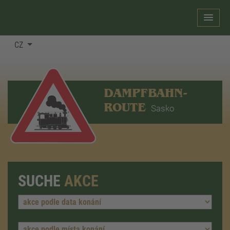
CZ
DAMPFBAHN-
ROUTE
Sasko
SUCHE
AKCE