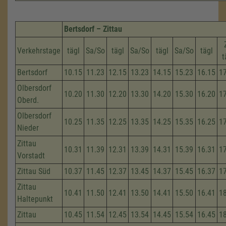
Bertsdorf – Zittau
Verkehrstage
tägl
Sa/So
tägl
Sa/So
tägl
Sa/So
tägl
t
Bertsdorf
10.15
11.23
12.15
13.23
14.15
15.23
16.15
1
Olbersdorf
10.20
11.30
12.20
13.30
14.20
15.30
16.20
1
Oberd.
Olbersdorf
10.25
11.35
12.25
13.35
14.25
15.35
16.25
1
Nieder
Zittau
10.31
11.39
12.31
13.39
14.31
15.39
16.31
1
Vorstadt
Zittau Süd
10.37
11.45
12.37
13.45
14.37
15.45
16.37
1
Zittau
10.41
11.50
12.41
13.50
14.41
15.50
16.41
1
Haltepunkt
Zittau
10.45
11.54
12.45
13.54
14.45
15.54
16.45
1