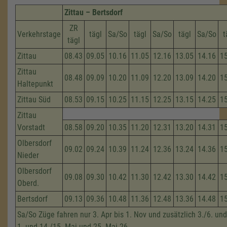
Zittau – Bertsdorf
ZR
Verkehrstage
tägl
Sa/So
tägl
Sa/So
tägl
Sa/So
t
tägl
Zittau
08.43
09.05
10.16
11.05
12.16
13.05
14.16
1
Zittau
08.48
09.09
10.20
11.09
12.20
13.09
14.20
1
Haltepunkt
Zittau Süd
08.53
09.15
10.25
11.15
12.25
13.15
14.25
1
Zittau
Vorstadt
08.58
09.20
10.35
11.20
12.31
13.20
14.31
1
Olbersdorf
09.02
09.24
10.39
11.24
12.36
13.24
14.36
1
Nieder
Olbersdorf
09.08
09.30
10.42
11.30
12.42
13.30
14.42
1
Oberd.
Bertsdorf
09.13
09.36
10.48
11.36
12.48
13.36
14.48
1
Sa/So Züge fahren nur 3. Apr bis 1. Nov und zusätzlich 3./6. und
1. und 14./15. Mai und 25. Mai 26