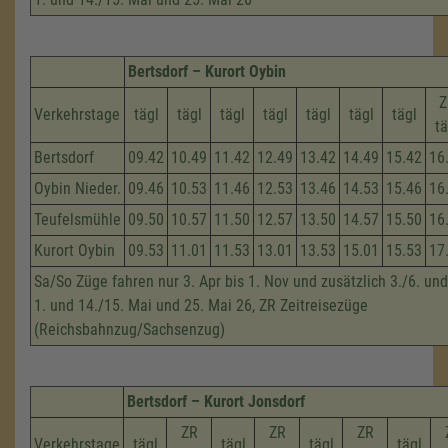
Bertsdorf – Kurort Oybin
Z
Verkehrstage
tägl
tägl
tägl
tägl
tägl
tägl
tägl
tä
Bertsdorf
09.42
10.49
11.42
12.49
13.42
14.49
15.42
16
Oybin Nieder.
09.46
10.53
11.46
12.53
13.46
14.53
15.46
16
Teufelsmühle
09.50
10.57
11.50
12.57
13.50
14.57
15.50
16
Kurort Oybin
09.53
11.01
11.53
13.01
13.53
15.01
15.53
17
Sa/So Züge fahren nur 3. Apr bis 1. Nov und zusätzlich 3./6. und
1. und 14./15. Mai und 25. Mai 26, ZR Zeitreisezüge
(Reichsbahnzug/Sachsenzug)
Bertsdorf – Kurort Jonsdorf
ZR
ZR
ZR
Verkehrstage
tägl
tägl
tägl
tägl