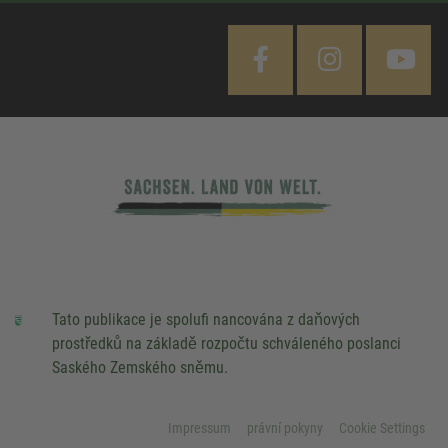
Tato publikace je spolufi nancována z daňových
prostředků na základě rozpočtu schváleného poslanci
Saského Zemského sněmu.
Impressum
právní pokyny
Cookie Settings