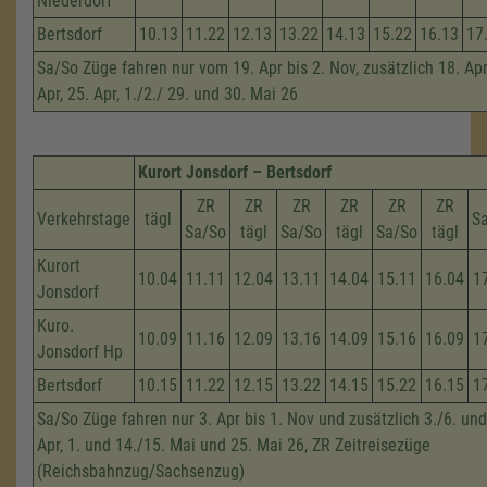
Niederdorf
Bertsdorf
10.13
11.22
12.13
13.22
14.13
15.22
16.13
17
Sa/So Züge fahren nur vom 19. Apr bis 2. Nov, zusätzlich 18. Apri
Apr, 25. Apr, 1./2./ 29. und 30. Mai 26
Kurort Jonsdorf – Bertsdorf
ZR
ZR
ZR
ZR
ZR
ZR
Verkehrstage
tägl
S
Sa/So
tägl
Sa/So
tägl
Sa/So
tägl
Kurort
10.04
11.11
12.04
13.11
14.04
15.11
16.04
1
Jonsdorf
Kuro.
10.09
11.16
12.09
13.16
14.09
15.16
16.09
1
Jonsdorf Hp
Bertsdorf
10.15
11.22
12.15
13.22
14.15
15.22
16.15
1
Sa/So Züge fahren nur 3. Apr bis 1. Nov und zusätzlich 3./6. und
Apr, 1. und 14./15. Mai und 25. Mai 26, ZR Zeitreisezüge
(Reichsbahnzug/Sachsenzug)