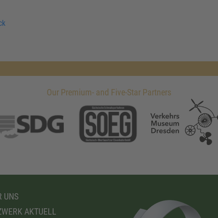
ck
Our Premium- and Five-Star Partners
 UNS
WERK AKTUELL