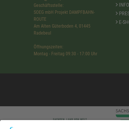
INFO
Geschäftsstelle:
SOEG mbH Projekt DAMPFBAHN-
PRE
ROUTE
E-SH
Am Alten Güterboden 4, 01445
Radebeul
Öffnungszeiten:
Montag - Freitag 09:30 - 17:00 Uhr