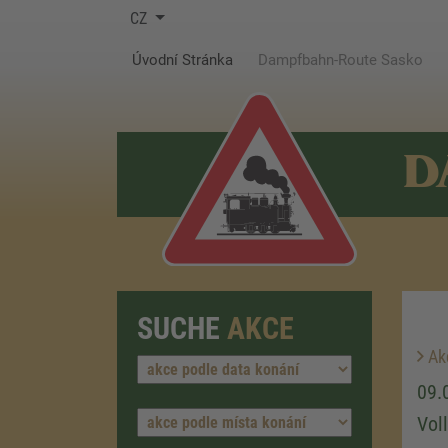
CZ
(current)
Úvodní Stránka
Dampfbahn-Route Sasko
D
SUCHE
AKCE
Ak
09.
Vol