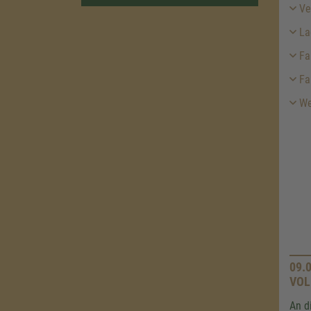
Ver
La
Fa
Fa
Wei
09.
VOL
An d