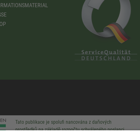
RMATIONSMATERIAL
SSE
OP
Tato publikace je spolufi nancována z daňových
prostředků na základě rozpočtu schváleného poslanci
Saského Zemského sněmu.