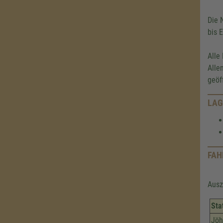
Die 
bis 
Alle
Alle
geöf
LAG
FAH
Ausz
Sta
Jöh