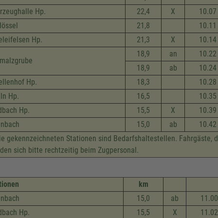
rzeug­halle Hp.
22,4
X
10.07
lössel
21,8
10.11
eleifelsen Hp.
21,3
X
10.14
18,9
an
10.22
malzgrube
18,9
ab
10.24
ellenhof Hp.
18,3
10.28
lln Hp.
16,5
10.35
dbach Hp.
15,5
X
10.39
inbach
15,0
ab
10.42
e gekennzeichneten Stationen sind Bedarfshaltestellen. Fahrgäste, 
den sich bitte rechtzeitig beim Zugpersonal.
tionen
km
inbach
15,0
ab
11.00
dbach Hp.
15,5
X
11.02