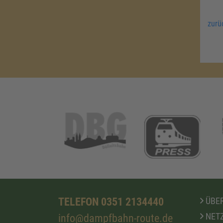
zurü
TELEFON 0351 2134440
ÜBER
NETZ
info@dampfbahn-route.de