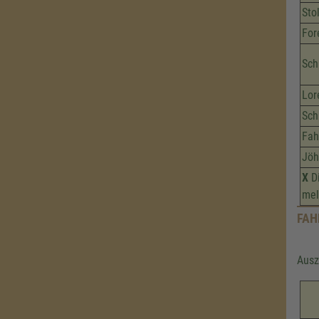
Sto
For
Sch
Lor
Sch
Fah
Jöh
X
Di
mel
FAH
Ausz