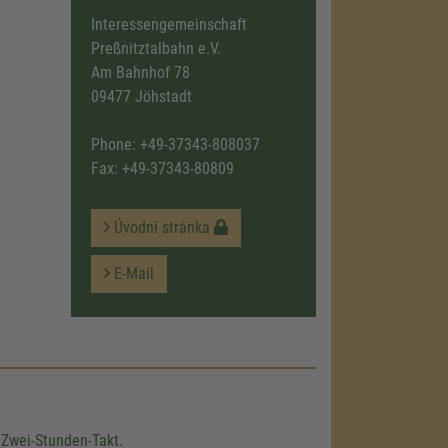
Interessengemeinschaft
Preßnitztalbahn e.V.
Am Bahnhof 78
09477 Jöhstadt
Phone:
+49-37343-808037
Fax: +49-37343-80809
Úvodní stránka
E-Mail
Zwei-Stunden-Takt.