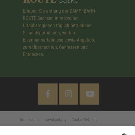
Sasko
Erleben Sie entlang der DAMPFBAHN-
ROUTE Sachsen in reizvollen
Urlaubsregionen täglich betriebene
Schmalspurbahnen, weitere
Eisenbahnerlebnisse sowie Angebote
zum Übernachten, Geniessen und
Entdecken.
Impressum
právní pokyny
Cookie Settings