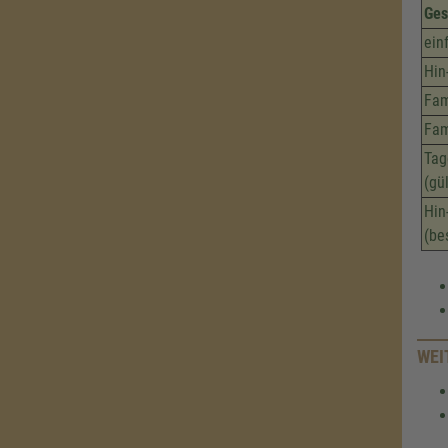
Ges
ein
Hin
Fam
Fam
Tag
(gü
Hin
(be
WEI