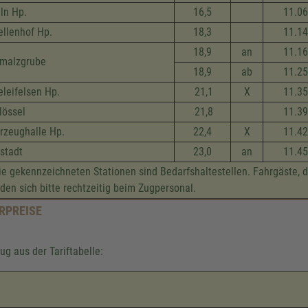
lln Hp.
16,5
11.06
ellenhof Hp.
18,3
11.14
18,9
an
11.16
malzgrube
18,9
ab
11.25
eleifelsen Hp.
21,1
X
11.35
lössel
21,8
11.39
rzeug­halle Hp.
22,4
X
11.42
stadt
23,0
an
11.45
e gekennzeichneten Stationen sind Bedarfshaltestellen. Fahrgäste, 
den sich bitte rechtzeitig beim Zugpersonal.
RPREISE
ug aus der Tariftabelle: