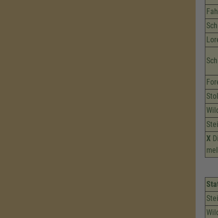
Fah
Sch
Lor
Sch
For
Sto
Wil
Ste
X
Di
mel
Sta
Ste
Wil