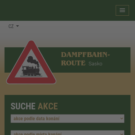
CZ
DAMPFBAHN-
ROUTE
Sasko
SUCHE
AKCE