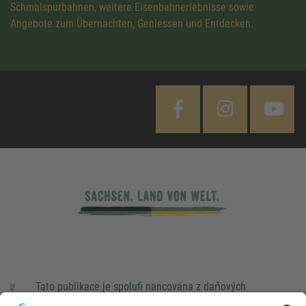
Schmalspurbahnen, weitere Eisenbahnerlebnisse sowie
Angebote zum Übernachten, Geniessen und Entdecken.
Tato publikace je spolufi nancována z daňových
prostředků na základě rozpočtu schváleného poslanci