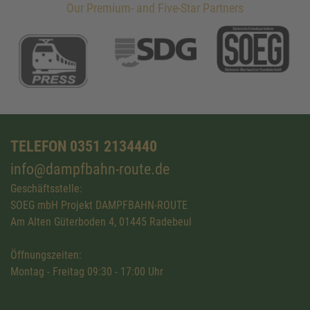
Our Premium- and Five-Star Partners
TELEFON 0351 2134440
info@dampfbahn-route.de
Geschäftsstelle:
SOEG mbH Projekt DAMPFBAHN-ROUTE
Am Alten Güterboden 4, 01445 Radebeul
Öffnungszeiten:
Montag - Freitag 09:30 - 17:00 Uhr