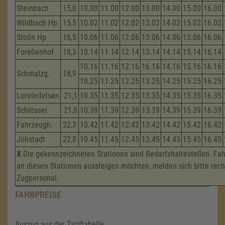
Steinbach
15,0
10.00
11.00
12.00
13.00
14.00
15.00
16.00
Wildbach Hp
15,5
10.02
11.02
12.02
13.02
14.02
15.02
16.02
Stolln Hp
16,5
10.06
11.06
12.06
13.06
14.06
15.06
16.06
Forellenhof
18,3
10.14
11.14
12.14
13.14
14.14
15.14
16.14
10.16
11.16
12.16
16.16
14.16
15.16
16.16
Schmalzg.
18,9
10.25
11.25
12.25
13.25
14.25
15.25
16.25
Loreleifelsen
21,1
10.35
11.35
12.35
13.35
14.35
15.35
16.35
Schlössel
21,8
10.39
11.39
12.39
13.39
14.39
15.39
16.39
Fahrzeugh.
22,3
10.42
11.42
12.42
13.42
14.42
15.42
16.42
Jöhstadt
22,8
10.45
11.45
12.45
13.45
14.45
15.45
16.45
X
Die gekennzeichneten Stationen sind Bedarfshaltestellen. Fah
an diesen Stationen aussteigen möchten, melden sich bitte rech
Zugpersonal.
FAHRPREISE
Auszug aus der Tariftabelle.