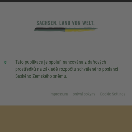
Tato publikace je spolufi nancována z daňových
prostředků na základě rozpočtu schváleného poslanci
Saského Zemského sněmu.
Impressum
právní pokyny
Cookie Settings