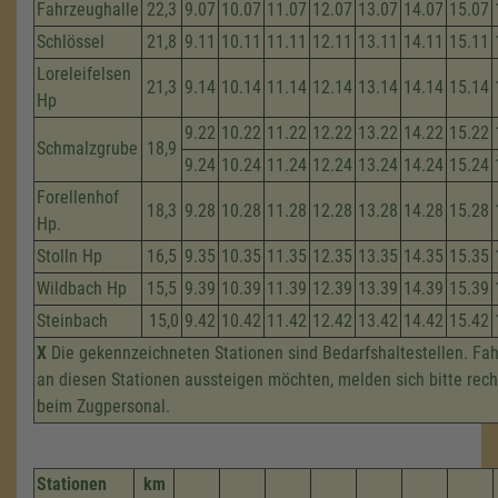
Fahrzeughalle
22,3
9.07
10.07
11.07
12.07
13.07
14.07
15.07
Schlössel
21,8
9.11
10.11
11.11
12.11
13.11
14.11
15.11
Loreleifelsen
21,3
9.14
10.14
11.14
12.14
13.14
14.14
15.14
Hp
9.22
10.22
11.22
12.22
13.22
14.22
15.22
Schmalzgrube
18,9
9.24
10.24
11.24
12.24
13.24
14.24
15.24
Forellenhof
18,3
9.28
10.28
11.28
12.28
13.28
14.28
15.28
Hp.
Stolln Hp
16,5
9.35
10.35
11.35
12.35
13.35
14.35
15.35
Wildbach Hp
15,5
9.39
10.39
11.39
12.39
13.39
14.39
15.39
Steinbach
15,0
9.42
10.42
11.42
12.42
13.42
14.42
15.42
X
Die gekennzeichneten Stationen sind Bedarfshaltestellen. Fah
an diesen Stationen aussteigen möchten, melden sich bitte rech
beim Zugpersonal.
Stationen
km