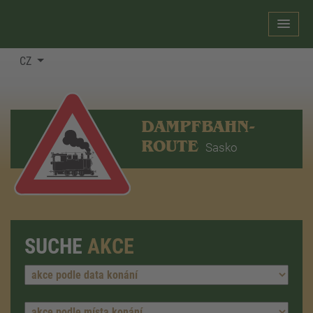
CZ
DAMPFBAHN-
ROUTE
Sasko
SUCHE
AKCE