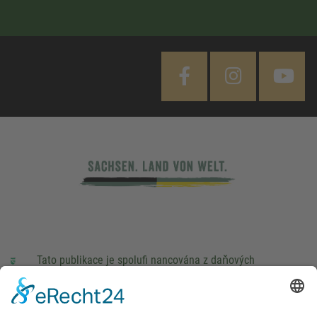
Tato publikace je spolufi nancována z daňových
prostředků na základě rozpočtu schváleného poslanci
Saského Zemského sněmu.