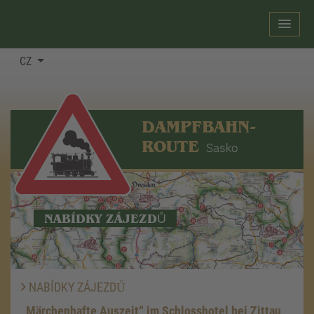
CZ
DAMPFBAHN-
ROUTE
Sasko
NABÍDKY ZÁJEZDŮ
NABÍDKY ZÁJEZDŮ
„Märchenhafte Auszeit“ im Schlosshotel bei Zittau