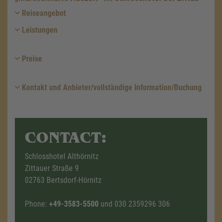
Reiseangebot
Leistungen
Preise
Kontakt und Anbieter/vollständige Information/Buchung
CONTACT:
Schlosshotel Althörnitz
Zittauer Straße 9
02763 Bertsdorf-Hörnitz
Phone:
+49-3583-5500
und 030 2359296 306