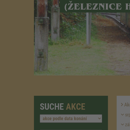
(ŽELEZNICE 
SUCHE
AKCE
Ak
sr
zá