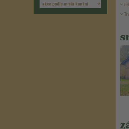
říj
Trv
s
z