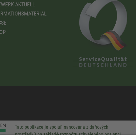
WERK AKTUELL
RMATIONSMATERIAL
SSE
OP
Tato publikace je spolufi nancována z daňových
prostředků na základě rozpočtu schváleného poslanci