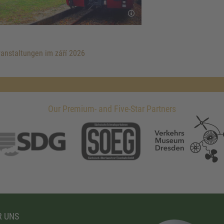
anstaltungen im září 2026
Our Premium- and Five-Star Partners
 UNS