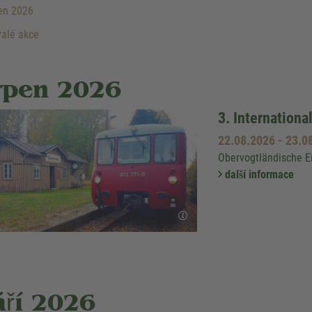
en 2026
alé akce
rpen 2026
3. Internation
22.08.2026
-
23.0
Obervogtländische E
další informace
áří 2026