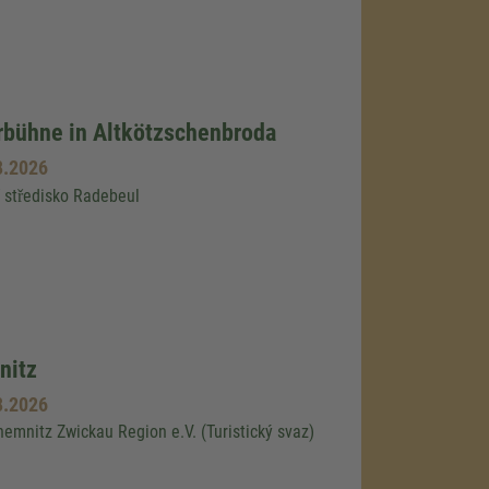
bühne in Altkötzschenbroda
8.2026
í středisko Radebeul
nitz
8.2026
mnitz Zwickau Region e.V. (Turistický svaz)