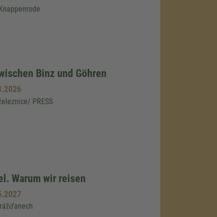
 Knappenrode
wischen Binz und Göhren
8.2026
železnice/ PRESS
sel. Warum wir reisen
5.2027
Drážďanech