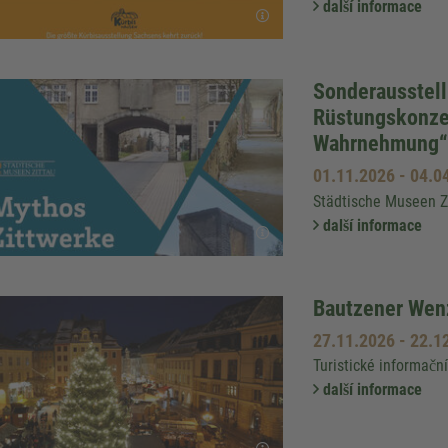
další informace
Sonderausstell
Rüstungskonzer
Wahrnehmung“
01.11.2026
-
04.0
Städtische Museen Z
další informace
Bautzener Wen
27.11.2026
-
22.1
Turistické informačn
další informace