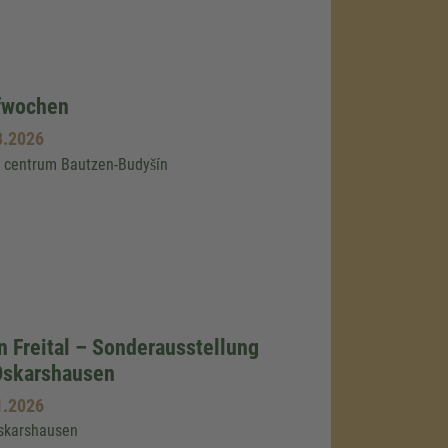
fwochen
8.2026
í centrum Bautzen-Budyšín
n Freital – Sonderausstellung
Oskarshausen
1.2026
skarshausen