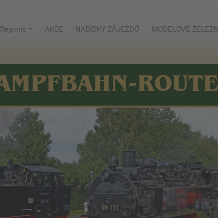
Regions
AKCE
NABÍDKY ZÁJEZDŮ
MODELOVÉ ŽELEZN
AMPFBAHN-ROUT