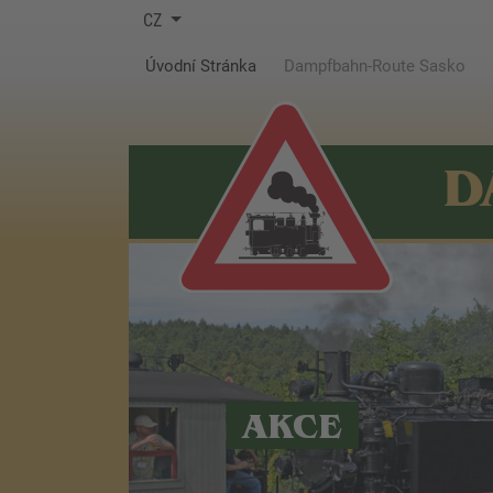
CZ
(current)
Úvodní Stránka
Dampfbahn-Route Sasko
D
AKCE