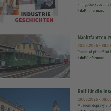
Energetický závod v
další informace
Nachtfahrten z
23.05.2026
-
30.0
Rujanská přímořská 
další informace
Reif für die In
29.05.2026
-
30.0
Muzeum dopravy v 