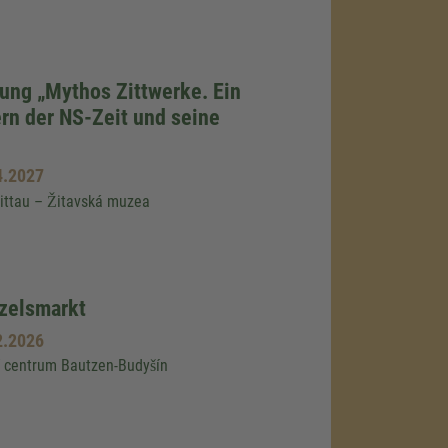
ung „Mythos Zittwerke. Ein
n der NS-Zeit und seine
4.2027
ittau – Žitavská muzea
zelsmarkt
2.2026
í centrum Bautzen-Budyšín