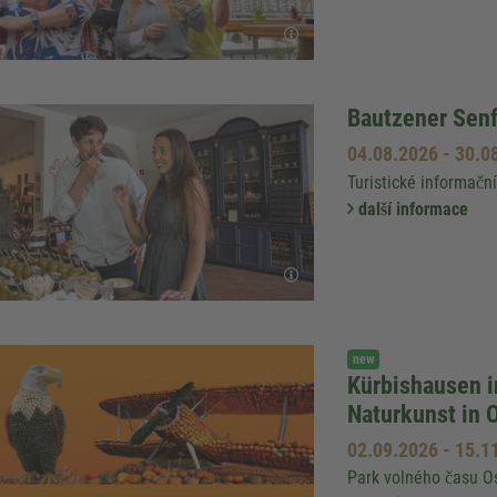
Bautzener Sen
04.08.2026
-
30.0
Turistické informačn
další informace
new
Kürbishausen i
Naturkunst in 
02.09.2026
-
15.1
Park volného času O