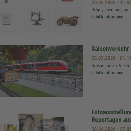
20.03.2026
-
11.0
Průmyslové muzeum 
další informace
Saisonverkehr
28.03.2026
-
01.1
Krušnohorská železn
další informace
Fotoausstellun
Reportagen aus
30.04.2026
-
27.0