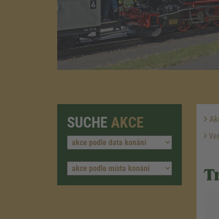
SUCHE
AKCE
Ak
Ver
T