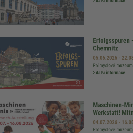
další informace
Erfolgsspuren 
Chemnitz
05.06.2026
-
22.0
Průmyslové muzeum 
další informace
Maschinen-Mini
Werkstatt! Mit
04.07.2026
-
16.0
Průmyslové muzeum 