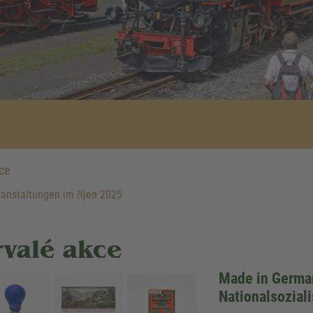
ce
anstaltungen im říjen 2025
rvalé akce
Made in German
Nationalsozial