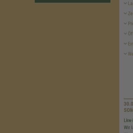
La
Ze
Pr
Öf
Ei
We
30.
SOM
Lkw-
Wir 