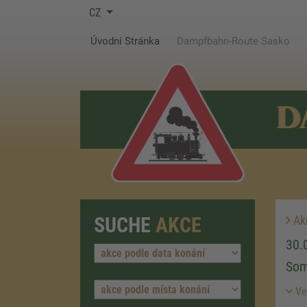
CZ
(current)
Úvodní Stránka
Dampfbahn-Route Sasko
D
SUCHE
AKCE
Ak
30.
Som
Ver