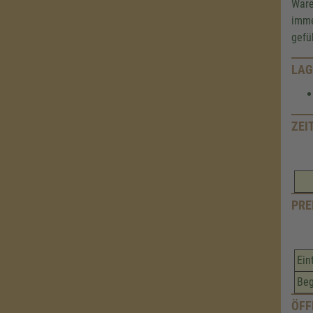
Ware
imme
gefü
LAG
ZEI
PRE
Ein
Beg
ÖFF