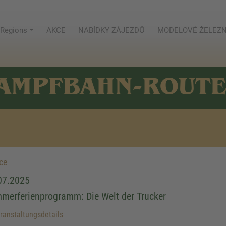
Regions
AKCE
NABÍDKY ZÁJEZDŮ
MODELOVÉ ŽELEZN
AMPFBAHN-ROUT
ce
07.2025
merferienprogramm: Die Welt der Trucker
anstaltungsdetails