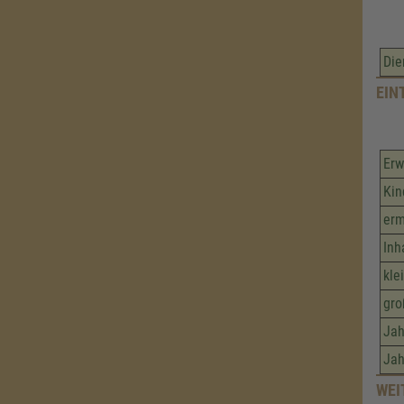
Die
EIN
Er
Kin
erm
Inh
kle
gro
Jah
Jah
WEI