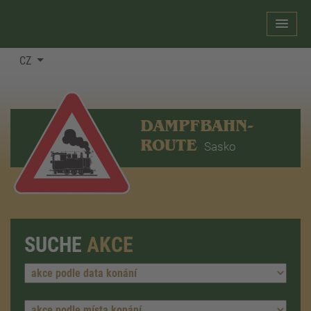
CZ
DAMPFBAHN-
ROUTE
Sasko
SUCHE
AKCE