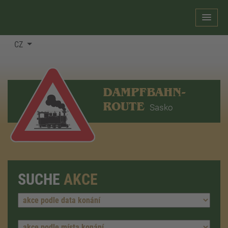
CZ
DAMPFBAHN-
ROUTE
Sasko
SUCHE
AKCE