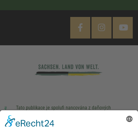
Tato publikace je spolufi nancována z daňových
prostředků na základě rozpočtu schváleného poslanci
Saského Zemského sněmu.