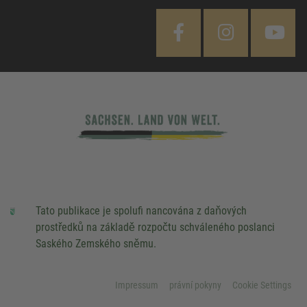
Tato publikace je spolufi nancována z daňových
prostředků na základě rozpočtu schváleného poslanci
Saského Zemského sněmu.
Impressum
právní pokyny
Cookie Settings