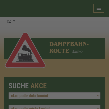
CZ
DAMPFBAHN-
ROUTE
Sasko
SUCHE
AKCE